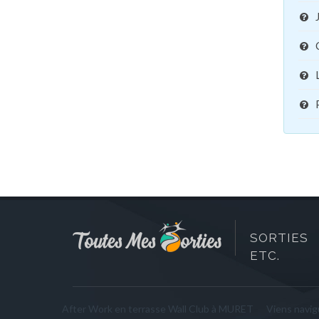
SORTIES 
ETC.
After Work en terrasse Wall Club à MURET
Viens navigu