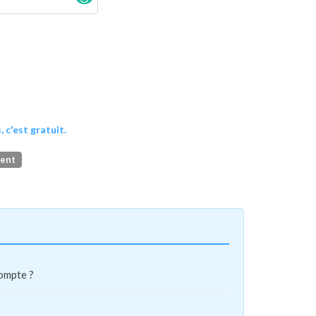
, c'est gratuit.
ment
compte ?