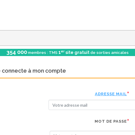
354 000
er
1
site gratuit
membres : TMS
de sorties amicales
e connecte à mon compte
ADRESSE MAIL
MOT DE PASSE