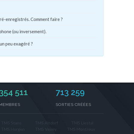
pré-enregistrés. Comment faire ?
phone (ou inversement).
 un peu exagéré ?
354 511
713 259
MEMBRES
SORTIES CRÉÉES
TMS Stans
TMS Altdorf
TMS Liestal
TMS Horgen
TMS Vevey
TMS Montreux