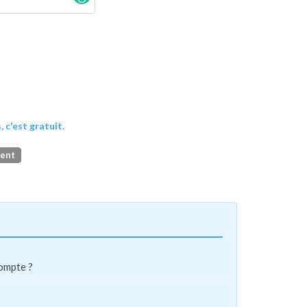
, c'est gratuit.
ment
compte ?