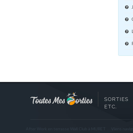
SORTIES 
ETC.
After Work en terrasse Wall Club à MURET
Viens navigu