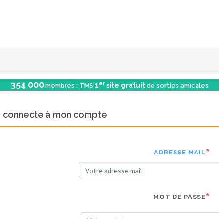
354 000
er
1
site gratuit
membres : TMS
de sorties amicales
e connecte à mon compte
ADRESSE MAIL
MOT DE PASSE