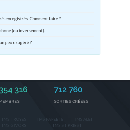
pré-enregistrés. Comment faire ?
phone (ou inversement).
 un peu exagéré ?
354 316
712 760
MEMBRES
SORTIES CRÉÉES
TMS TROYES
TMS PAPEETE
TMS ALBI
TMS GIVORS
TMS ST PRIEST