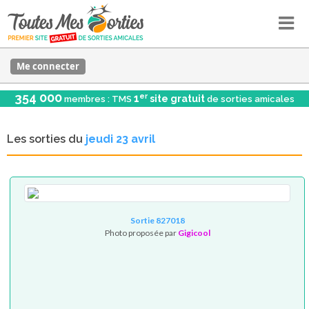
Me connecter
354 000
er
1
site gratuit
membres : TMS
de sorties amicales
Les sorties du
jeudi 23 avril
Sortie 827018
Photo proposée par
Gigicool