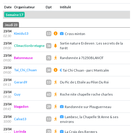
Date
Organisateur
Dpt
Intitulé
Semaine 17
Jeudi 23
23/04
Kimidu13
13
Cross minton
02:30
23/04
Sortie nature Erdeven : Les secrets de la
Climactionbretagne
56
09:00
forêt
23/04
Batonneuse
Randonnée à 71250 BLANOT
71
09:00
23/04
Tai_Chi_Chuan
34
Tai Chi Chuan - parc Montcalm
09:00
23/04
Gerard9
Du Pic de L Etoile au Pilon Du Roi
13
09:15
23/04
Guy
Roche nite chapelle roche charles
63
09:30
23/04
Stagadon
29
Randonnée sur Plouguerneau
09:45
23/04
Lambesc, la Chapelle St Anne & ses
Calva13
13
10:00
environs
23/04
Lorinda
73
La Croix des Bergers