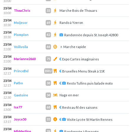
10:00
23/04
TheaChris
Marche Bois de Thouars
33
10:00
23/04
Moijesor
Rando à Yzeron
69
10:30
23/04
Plomplon
42
Randonnée depuis St Joseph 42800
10:30
23/04
Voilivoila
🚶 Marche rapide
44
11:00
23/04
Marianne2660
75
Expo Cartes imaginaires
11:00
23/04
PrinceBxl
BRU
Bruxelles Menu Steak à 11€
12:15
23/04
Patbo
38
Resto Tullins puis balade moto
12:15
23/04
Gaetoine
Nage en mer
34
12:30
23/04
Isa77
68
Resto au fil des saisons
13:00
23/04
Joyce50
35
Visite Lycée St Martin Rennes
13:15
23/04
MbMartine
29
Randonnée à Rosnoën