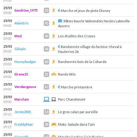
09:00
25/05
Sandrine_1975
25
Marche et jeux de piste Disney
09:00
25/05
30kms boucle Valmondois Nesles Labeville
AlainEric
95
09:00
Auvers
25/05
Mnd
Les drailles des Crozes
34
09:00
25/05
Randonnée village du facteur cheval à
Gilvain
26
09:00
Hauterive 26
25/05
Honeybadger
Randonnée bois de la Coharde
60
09:00
25/05
Sirene21
Rando Vélo
21
09:00
25/05
Vendangeuse
67
Marche printanière
09:00
25/05
Marchan
Parc Chandonzet
09:00
25/05
Jerem2001
Le gros calan par aureille
13
09:15
25/05
FreddyBear
Moto : balade dans l'ain
38
09:15
25/05
Gerard9
Marche " active '' à la Buzine
13