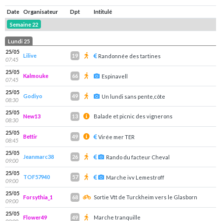
Date
Organisateur
Dpt
Intitulé
Semaine 22
Lundi 25
25/05
Lilive
19
Randonnée des tartines
07:45
25/05
Kalmouke
66
Espinavell
07:45
25/05
Godiyo
49
Un lundi sans pente,côte
08:30
25/05
New13
Balade et picnic des vignerons
13
08:30
25/05
Bettir
49
Virée mer TER
08:45
25/05
Jeanmarc38
26
Rando du facteur Cheval
09:00
25/05
TOF57940
57
Marche ivv Lemestroff
09:00
25/05
Forsythia_1
Sortie Vtt de Turckheim vers le Glasborn
68
09:00
25/05
Flower49
Marche tranquille
49