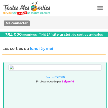
Me connecter
354 000
er
1
site gratuit
membres : TMS
de sorties amicales
Les sorties du
lundi 25 mai
Sortie 357388
Photo proposée par
Selyne44