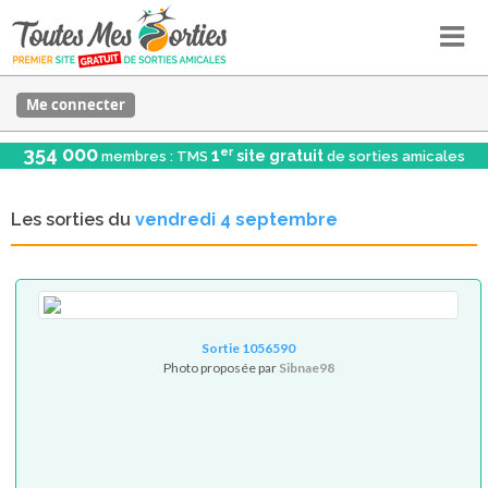
Me connecter
354 000
er
1
site gratuit
membres : TMS
de sorties amicales
Les sorties du
vendredi 4 septembre
Sortie 1056590
Photo proposée par
Sibnae98