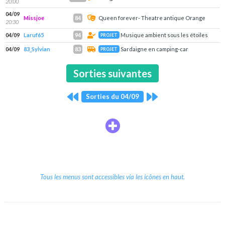
20:00
04/09
Missjoe
Queen forever- Theatre antique Orange
84
20:30
04/09
Laruf65
Musique ambient sous les étoiles
94
PROJET
04/09
83_Sylvian
Sardaigne en camping-car
83
PROJET
Sorties suivantes
Sorties du 04/09
Tous les menus sont accessibles via les icônes en haut.