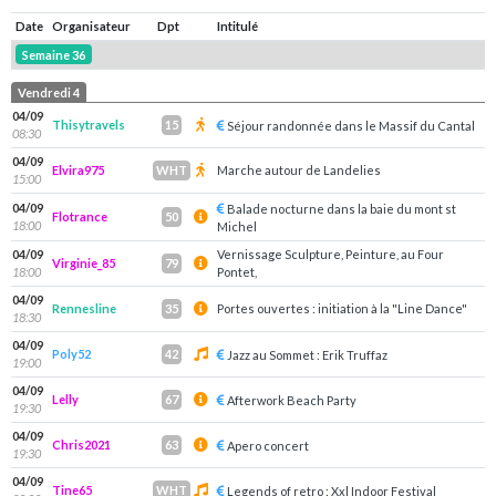
Date
Organisateur
Dpt
Intitulé
Semaine 36
Vendredi 4
04/09
Thisytravels
15
Séjour randonnée dans le Massif du Cantal
08:30
04/09
Elvira975
Marche autour de Landelies
WHT
15:00
04/09
Balade nocturne dans la baie du mont st
Flotrance
50
18:00
Michel
04/09
Vernissage Sculpture, Peinture, au Four
Virginie_85
79
18:00
Pontet,
04/09
Rennesline
Portes ouvertes : initiation à la "Line Dance"
35
18:30
04/09
Poly52
42
Jazz au Sommet : Erik Truffaz
19:00
04/09
Lelly
67
Afterwork Beach Party
19:30
04/09
Chris2021
63
Apero concert
19:30
04/09
Tine65
WHT
Legends of retro : Xxl Indoor Festival