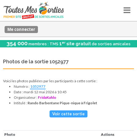
Me connecter
354 000
er
1
site gratuit
membres : TMS
de sorties amicales
Photos de la sortie 1052977
Voici les photos publiées par les participants à cette sortie :
Numéro :
1052977
Date : mardi 12 mai 2026 à 10:45
Organisateur :
FridaKahlo
Intitulé :
Rando Barbentane Pique-nique à Frigolet
Voir cette sortie
Photo
Actions