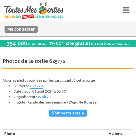
Me connecter
354 000
er
1
site gratuit
membres : TMS
de sorties amicales
Photos de la sortie 625772
Voici les photos publiées par les participants à cette sortie :
Numéro :
625772
Date : jeudi 01 août 2024 à 08:30
Organisateur :
Wolf73
Intitulé :
Rando dernière minute - L'Aiguille Rousse
Voir cette sortie
Photo
Actions