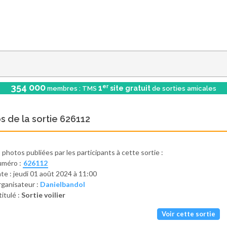
354 000
er
1
site gratuit
membres : TMS
de sorties amicales
s de la sortie 626112
s photos publiées par les participants à cette sortie :
uméro :
626112
te : jeudi 01 août 2024 à 11:00
ganisateur :
Danielbandol
titulé :
Sortie voilier
Voir cette sortie