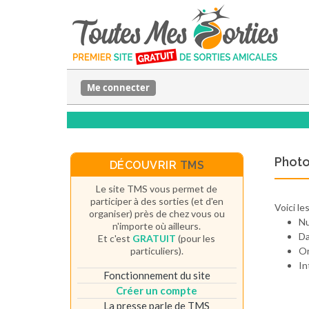
Me connecter
Photo
DÉCOUVRIR
TMS
Le site TMS vous permet de
participer à des sorties (et d'en
Voici le
organiser) près de chez vous ou
N
n'importe où ailleurs.
Da
Et c'est
GRATUIT
(pour les
particuliers).
Or
In
Fonctionnement du site
Créer un compte
La presse parle de TMS