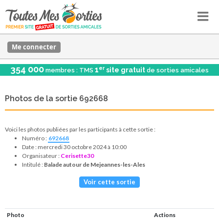
Me connecter
354 000
er
1
site gratuit
membres : TMS
de sorties amicales
Photos de la sortie 692668
Voici les photos publiées par les participants à cette sortie :
Numéro :
692668
Date : mercredi 30 octobre 2024 à 10:00
Organisateur :
Cerisette30
Intitulé :
Balade autour de Mejeannes-les-Ales
Voir cette sortie
Photo
Actions