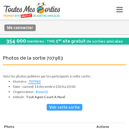
Me connecter
354 000
er
1
site gratuit
membres : TMS
de sorties amicales
Photos de la sortie 707963
Voici les photos publiées par les participants à cette sortie :
Numéro :
707963
Date : samedi 14 décembre 2024 à 20:00
Organisateur :
Roxy12
Intitulé :
Tout Agen Court A Noel
Voir cette sortie
Photo
Actions