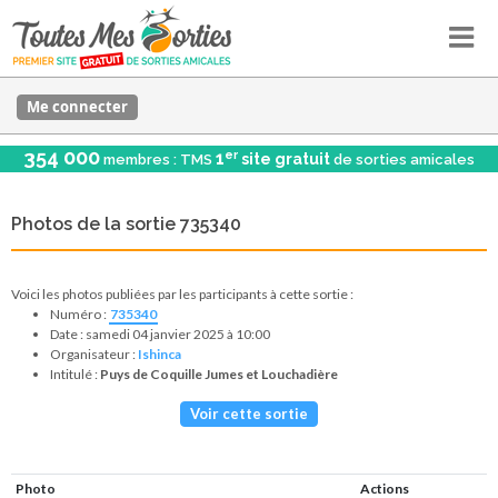
Me connecter
354 000
er
1
site gratuit
membres : TMS
de sorties amicales
Photos de la sortie 735340
Voici les photos publiées par les participants à cette sortie :
Numéro :
735340
Date : samedi 04 janvier 2025 à 10:00
Organisateur :
Ishinca
Intitulé :
Puys de Coquille Jumes et Louchadière
Voir cette sortie
Photo
Actions