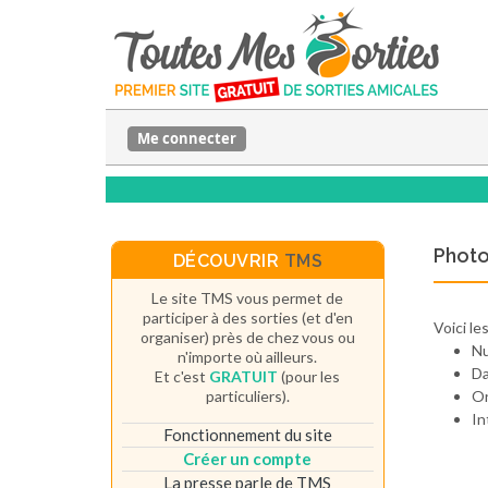
Me connecter
Photo
DÉCOUVRIR
TMS
Le site TMS vous permet de
participer à des sorties (et d'en
Voici le
organiser) près de chez vous ou
N
n'importe où ailleurs.
Da
Et c'est
GRATUIT
(pour les
particuliers).
Or
In
Fonctionnement du site
Créer un compte
La presse parle de TMS