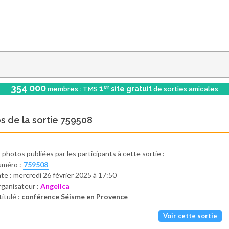
354 000
er
1
site gratuit
membres : TMS
de sorties amicales
s de la sortie 759508
s photos publiées par les participants à cette sortie :
uméro :
759508
te : mercredi 26 février 2025 à 17:50
ganisateur :
Angelica
titulé :
conférence Séisme en Provence
Voir cette sortie