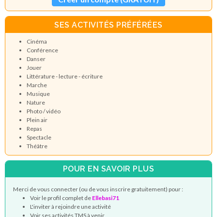
SES ACTIVITÉS PRÉFÉRÉES
Cinéma
Conférence
Danser
Jouer
Littérature - lecture - écriture
Marche
Musique
Nature
Photo / vidéo
Plein air
Repas
Spectacle
Théâtre
POUR EN SAVOIR PLUS
Merci de vous connecter (ou de vous inscrire gratuitement) pour :
Voir le profil complet de
Ellebasi71
L'inviter à rejoindre une activité
Voir ses activités TMS à venir