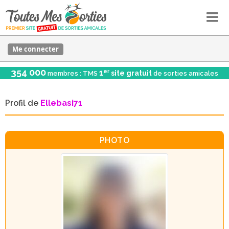
Me connecter
354 000
er
1
site gratuit
membres : TMS
de sorties amicales
Profil de
Ellebasi71
PHOTO