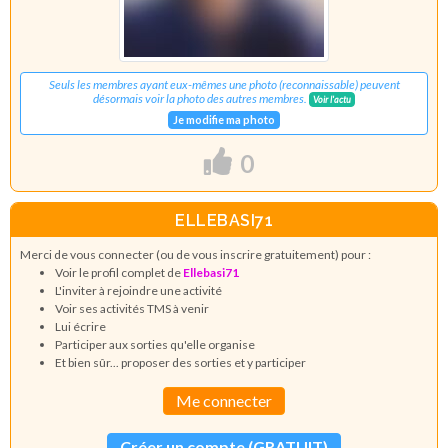
Seuls les membres ayant eux-mêmes une photo (reconnaissable) peuvent
désormais voir la photo des autres membres.
Voir l'actu
Je modifie ma photo
0
ELLEBASI71
Merci de vous connecter (ou de vous inscrire gratuitement) pour :
Voir le profil complet de
Ellebasi71
L'inviter à rejoindre une activité
Voir ses activités TMS à venir
Lui écrire
Participer aux sorties qu'elle organise
Et bien sûr... proposer des sorties et y participer
Me connecter
Créer un compte (GRATUIT)