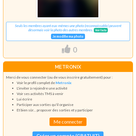
Seuls les membres ayant eux-mêmes une photo (reconnaissable) peuvent
désormais voir la photo des autres membres.
Voir l'actu
Je modifie ma photo
0
METRONIX
Merci de vous connecter (ou de vous inscrire gratuitement) pour :
Voir le profil complet de
Metronix
L'inviter à rejoindre une activité
Voir ses activités TMS à venir
Lui écrire
Participer aux sorties qu'il organise
Et bien sûr... proposer des sorties et y participer
Me connecter
Créer un compte (GRATUIT)