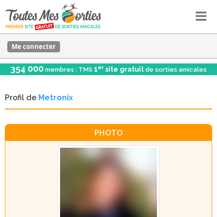
Me connecter
354 000
er
1
site gratuit
membres : TMS
de sorties amicales
Profil de
Metronix
PHOTO