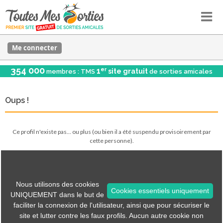
Me connecter
354 000
er
1
site gratuit
membres : TMS
de sorties amicales
Oups !
Ce profil n'existe pas... ou plus (ou bien il a été suspendu provisoirement par
cette personne).
Voir les sorties
Nous utilisons des cookies
Cookies essentiels uniquement
UNIQUEMENT dans le but de
Tous les menus sont accessibles via les icônes en haut.
faciliter la connexion de l'utilisateur, ainsi que pour sécuriser le
site et lutter contre les faux profils. Aucun autre cookie non