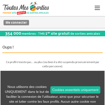
Me connecter
354 000
er
1
site gratuit
membres : TMS
de sorties amicales
Oups !
Ce profil n'existe pas... ou plus (ou bien il a été suspendu provisoirement par
cette personne).
Voir les sorties
Nous utilisons des cookies
Cookies essentiels uniquement
UNIQUEMENT dans le but de
Tous les menus sont accessibles via les icônes en haut.
faciliter la connexion de l'utilisateur, ainsi que pour sécuriser le
site et lutter contre les faux profils. Aucun autre cookie non