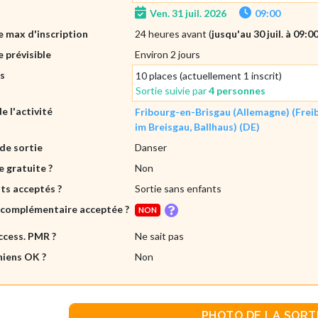
Ven. 31 juil. 2026
09:00
 max d'inscription
24 heures avant (
jusqu'au 30 juil. à 09:0
 prévisible
Environ 2 jours
es
10 places (actuellement 1 inscrit)
Sortie suivie par
4 personnes
de l'activité
Fribourg-en-Brisgau (Allemagne) (Frei
im Breisgau, Ballhaus) (DE)
de sortie
Danser
e gratuite ?
Non
ts acceptés ?
Sortie sans enfants
 complémentaire acceptée ?
NON
ccess. PMR ?
Ne sait pas
hiens OK ?
Non
PHOTO DE LA SORT