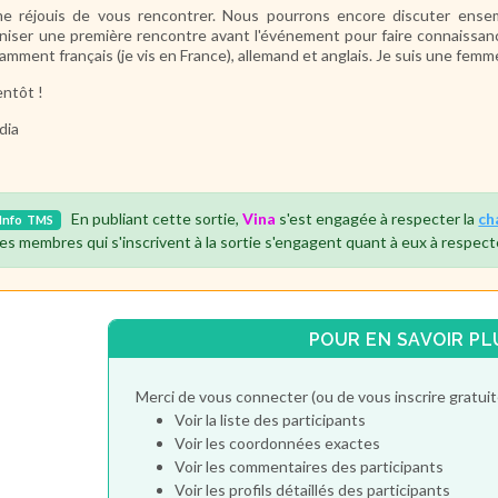
e réjouis de vous rencontrer. Nous pourrons encore discuter ens
niser une première rencontre avant l'événement pour faire connaissanc
amment français (je vis en France), allemand et anglais. Je suis une fem
entôt !
dia
En publiant cette sortie,
Vina
s'est engagée à respecter la
ch
Info
TMS
es membres qui s'inscrivent à la sortie s'engagent quant à eux à respect
POUR EN SAVOIR PL
Merci de vous connecter (ou de vous inscrire gratu
Voir la liste des participants
Voir les coordonnées exactes
Voir les commentaires des participants
Voir les profils détaillés des participants