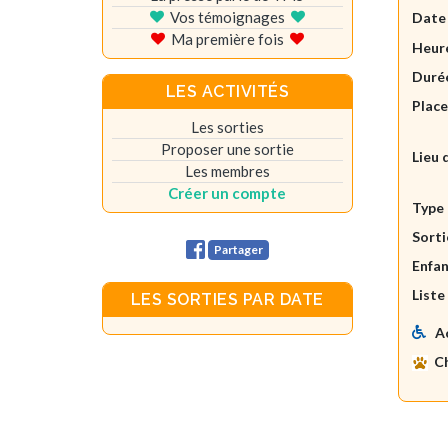
Vos témoignages
Date
Ma première fois
Heure
Durée
LES ACTIVITÉS
Plac
Les sorties
Proposer une sortie
Lieu 
Les membres
Créer un compte
Type 
Sorti
Partager
Enfan
Liste
LES SORTIES PAR DATE
A
C