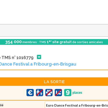
354 000
er
1
site gratuit
membres : TMS
de sorties amicales
e TMS n° 1016779
Dance Festival a Fribourg-en-Brisgau
LA SORTIE
ulé
Euro Dance Festival a Fribourg-en-Bri