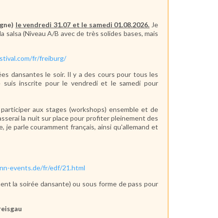
agne)
le vendredi 31.07 et le samedi 01.08.2026.
Je
la salsa (Niveau A/B avec de très solides bases, mais
tival.com/fr/freiburg/
ées dansantes le soir. Il y a des cours pour tous les
suis inscrite pour le vendredi et le samedi pour
 participer aux stages (workshops) ensemble et de
asserai la nuit sur place pour profiter pleinement des
, je parle couramment français, ainsi qu'allemand et
nn-events.de/fr/edf/21.html
lement la soirée dansante) ou sous forme de pass pour
reisgau