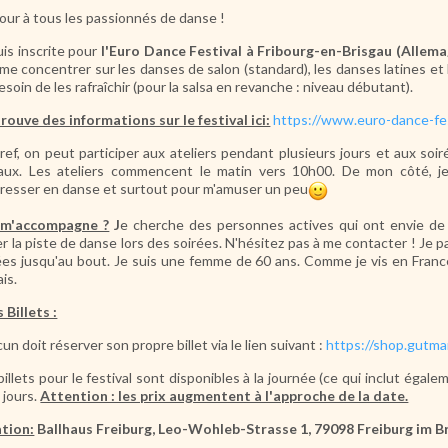
our à tous les passionnés de danse !
uis inscrite pour
l'Euro Dance Festival à Fribourg-en-Brisgau (Allem
 me concentrer sur les danses de salon (standard), les danses latines et 
 besoin de les rafraîchir (pour la salsa en revanche : niveau débutant).
rouve des informations sur le festival ici:
https://www.euro-dance-fes
ref, on peut participer aux ateliers pendant plusieurs jours et aux soir
aux. Les ateliers commencent le matin vers 10h00. De mon côté, je 
resser en danse et surtout pour m'amuser un peu
 m'accompagne ?
J
e cherche des personnes actives qui ont envie de
er la piste de danse lors des soirées. N'hésitez pas à me contacter ! Je p
ées jusqu'au bout. Je suis une femme de 60 ans. Comme je vis en France
ais.
s Billets :
un doit réserver son propre billet via le lien suivant :
https://shop.gutma
billets pour le festival sont disponibles à la journée (ce qui inclut éga
3 jours.
Attention : les prix augmentent à l'approche de la date.
tion:
Ballhaus Freiburg, Leo-Wohleb-Strasse 1, 79098 Freiburg im B