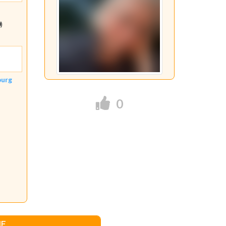
0
)
burg
0
IE