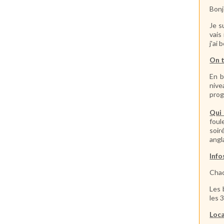
Bonj
Je s
vais
j'ai
On t
En b
nive
prog
Qui
foul
soir
angl
Info
Chac
Les 
les 
Loca