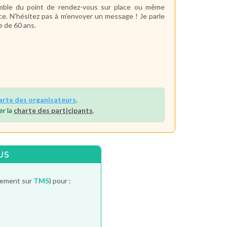
emble du point de rendez-vous sur place ou même
e. N'hésitez pas à m'envoyer un message ! Je parle
me de 60 ans.
arte des organisateurs
.
er la
charte des participants
.
US
itement sur
TMS
) pour :