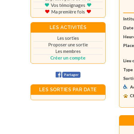
Vos témoignages
Ma première fois
Intit
LES ACTIVITÉS
Date
Heure
Les sorties
Proposer une sortie
Plac
Les membres
Créer un compte
Lieu 
Type 
Partager
Sorti
A
LES SORTIES PAR DATE
C