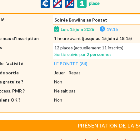
ulé
Soirée Bowling au Pontet
Lun. 15 juin 2026
19:15
 max d'inscription
1 heure avant (
jusqu'au 15 juin à 18:15
)
es
12 places (actuellement 11 inscrits)
Sortie suivie par
2 personnes
de l'activité
LE PONTET (84)
de sortie
Jouer
- Repas
e gratuite ?
Non
ccess. PMR ?
Ne sait pas
hiens OK ?
Non
PRÉSENTATION DE LA S