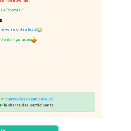
soirée Bowling :
 Le Pontet !
ie
ne verre entre les 2
irée de rigolades
 la
charte des organisateurs
.
er la
charte des participants
.
US