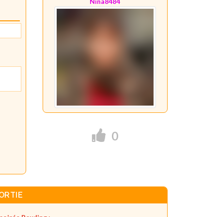
Nina8484
0
ORTIE