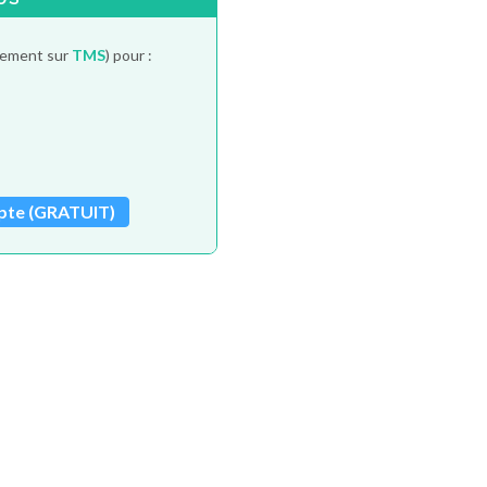
itement sur
TMS
) pour :
pte (GRATUIT)