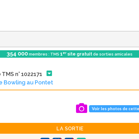
354 000
er
1
site gratuit
membres : TMS
de sorties amicales
e TMS n° 1022171
e Bowling au Pontet
Voir les photos de cette
LA SORTIE