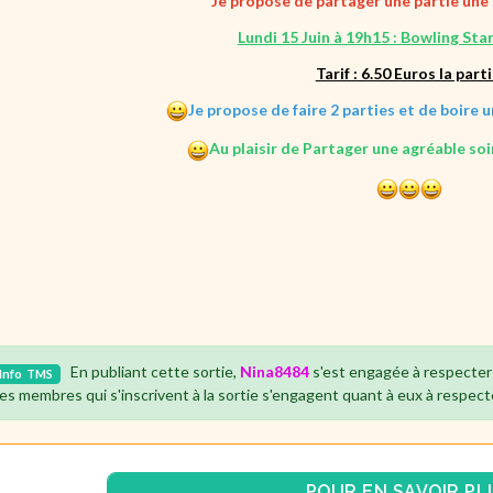
Je propose de partager une partie une 
Lundi 15 Juin
à 19h15 : Bowling Star
Tarif : 6.50 Euros la part
Je propose de faire 2 parties et de boire u
Au plaisir de Partager une agréable so
En publiant cette sortie,
Nina8484
s'est engagée à respecter
Info
TMS
es membres qui s'inscrivent à la sortie s'engagent quant à eux à respect
POUR EN SAVOIR PL