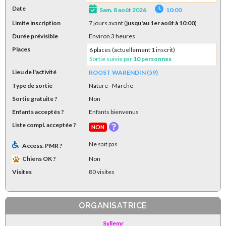
Date
Sam. 8 août 2026
10:00
Limite inscription
7 jours avant (
jusqu'au 1er août à 10:00
)
Durée prévisible
Environ 3 heures
Places
6 places (actuellement 1 inscrit)
Sortie suivie par
10 personnes
Lieu de l'activité
ROOST WARENDIN (59)
Type de sortie
Nature
- Marche
Sortie gratuite ?
Non
Enfants acceptés ?
Enfants bienvenus
Liste compl. acceptée ?
NON
Ne sait pas
Access. PMR ?
Chiens OK ?
Non
Visites
80 visites
ORGANISATRICE
Syllemr