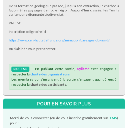
De sa formation géologique passée, jusqu’à son extraction, le charbon a
façonné les paysages de notre région. Aujourd’hui classés, les Terrils
abritent une étonnante biodiversité.
PAF : 5€
Inscription obligatoire ici :
https://www.cen-hautsdefrance.org/animation/paysages-du-nord/
Au plaisir de vous y rencontrer.
En publiant cette sortie,
Syllemr
s'est engagée à
Info
TMS
respecter la
charte des organisateurs
.
Les membres qui s'inscrivent à la sortie s'engagent quant à eux à
respecter la
charte des participants
.
POUR EN SAVOIR PLUS
Merci de vous connecter (ou de vous inscrire gratuitement sur
TMS
)
pour :