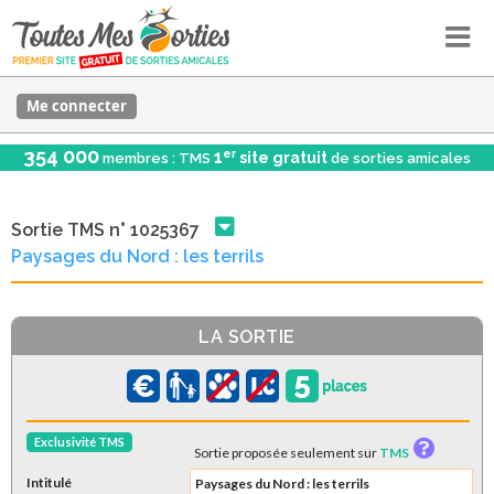
Me connecter
354 000
er
1
site gratuit
membres : TMS
de sorties amicales
Sortie TMS n° 1025367
Paysages du Nord : les terrils
LA SORTIE
Exclusivité TMS
Sortie proposée seulement sur
TMS
Intitulé
Paysages du Nord : les terrils