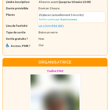
Limite inscription
4 heures avant (
jusqu'au 10 mai à 13:00
)
Durée prévisible
Environ 1 heure
Places
20 places (actuellement 3 inscrits)
Sortie suivie par
4 personnes
Lieu de l'activité
LA LOUVIÈRE (BE)
Type de sortie
Boire un verre
Sortie gratuite ?
Non
Oui
Access. PMR ?
ORGANISATRICE
Ysaline1962