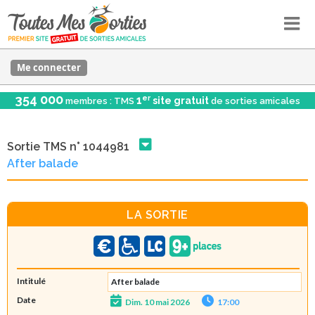
Me connecter
354 000
er
1
site gratuit
membres : TMS
de sorties amicales
Sortie TMS n° 1044981
After balade
LA SORTIE
Intitulé
After balade
Date
Dim. 10 mai 2026
17:00