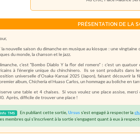
PRÉSENTATION DE LA S
our,
i la nouvelle saison du dimanche en musique au kiosque : une vingtaine d
ques du monde, la chanson et le jazz.
imanche, c'est "Bombo Diablo Y la flor del romero" : c'est un quatuor 
icains à l'énergie unique du chinchinero. Ils se sont produits dans les 
position universelle d'Osaka-Kansai 2025 (Japon), faisant découvrir la f
 premier album, Chichería el Huaso Carlos, un hommage au boliche en tan
éserve une table et 4 chaises. Si vous voulez une place assise, merci 
0. Après, difficile de trouver une place !
En publiant cette sortie,
Ursus
s'est engagé à respecter la
ch
Info
TMS
es membres qui s'inscrivent à la sortie s'engagent quant à eux à respect