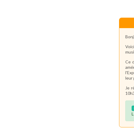
Bonj
Voic
musi
Ce d
amér
l'Ex
leur
Je r
10h3
L