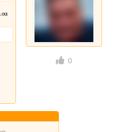
1:00
)
0
vais