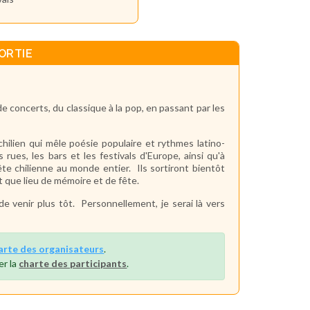
ORTIE
e concerts, du classique à la pop, en passant par les
chilien qui mêle poésie populaire et rythmes latino-
rues, les bars et les festivals d'Europe, ainsi qu'à
ête chilienne au monde entier. Ils sortiront bientôt
t que lieu de mémoire et de fête.
de venir plus tôt. Personnellement, je serai là vers
arte des organisateurs
.
er la
charte des participants
.