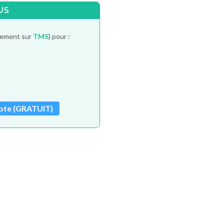
US
itement sur
TMS
) pour :
pte (GRATUIT)