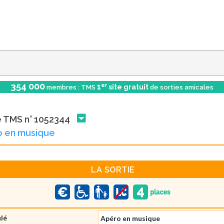
354 000
er
1
site gratuit
membres : TMS
de sorties amicales
e TMS n° 1052344
o en musique
LA SORTIE
ulé
Apéro en musique