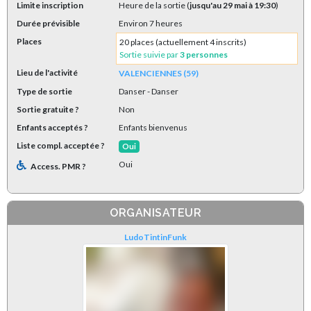
Limite inscription
Heure de la sortie (
jusqu'au 29 mai à 19:30
)
Durée prévisible
Environ 7 heures
Places
20 places (actuellement 4 inscrits)
Sortie suivie par
3 personnes
Lieu de l'activité
VALENCIENNES (59)
Type de sortie
Danser
- Danser
Sortie gratuite ?
Non
Enfants acceptés ?
Enfants bienvenus
Liste compl. acceptée ?
Oui
Oui
Access. PMR ?
ORGANISATEUR
LudoTintinFunk