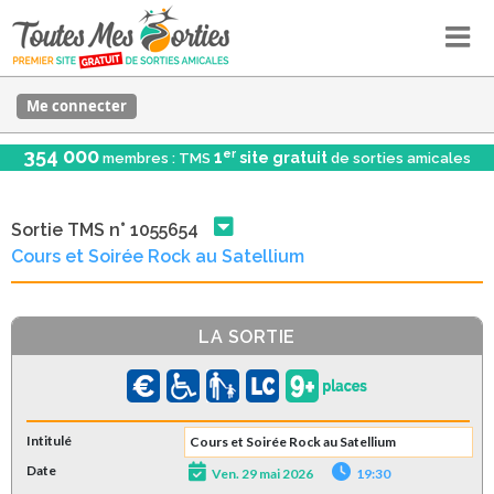
Me connecter
354 000
er
1
site gratuit
membres : TMS
de sorties amicales
Sortie TMS n° 1055654
Cours et Soirée Rock au Satellium
LA SORTIE
Intitulé
Cours et Soirée Rock au Satellium
Date
Ven. 29 mai 2026
19:30