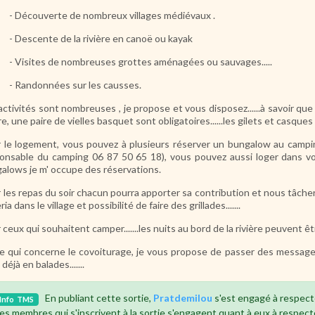
écouverte de nombreux villages médiévaux .
escente de la rivière en canoë ou kayak
isites de nombreuses grottes aménagées ou sauvages.....
andonnées sur les causses.
activités sont nombreuses , je propose et vous disposez......à savoir qu
ère, une paire de vielles basquet sont obligatoires......les gilets et casques
 le logement, vous pouvez à plusieurs réserver un bungalow au camp
onsable du camping 06 87 50 65 18), vous pouvez aussi loger dans votre
alows je m' occupe des réservations.
 les repas du soir chacun pourra apporter sa contribution et nous tâcher
ria dans le village et possibilité de faire des grillades.......
 ceux qui souhaitent camper.......les nuits au bord de la rivière peuvent être
e qui concerne le covoiturage, je vous propose de passer des messages 
déjà en balades.......
En publiant cette sortie,
Pratdemilou
s'est engagé à respect
Info
TMS
es membres qui s'inscrivent à la sortie s'engagent quant à eux à respect