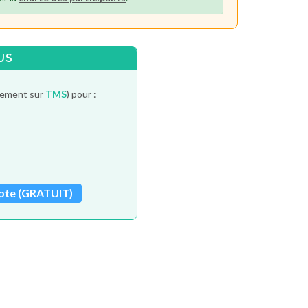
US
itement sur
TMS
) pour :
pte (GRATUIT)