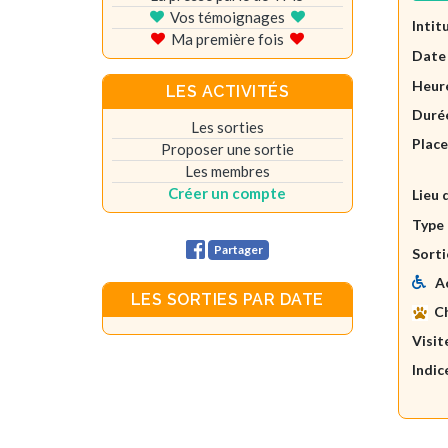
Vos témoignages
Intit
Ma première fois
Date
Heure
LES ACTIVITÉS
Durée
Les sorties
Plac
Proposer une sortie
Les membres
Créer un compte
Lieu 
Type 
Partager
Sorti
A
LES SORTIES PAR DATE
C
Visit
Indic