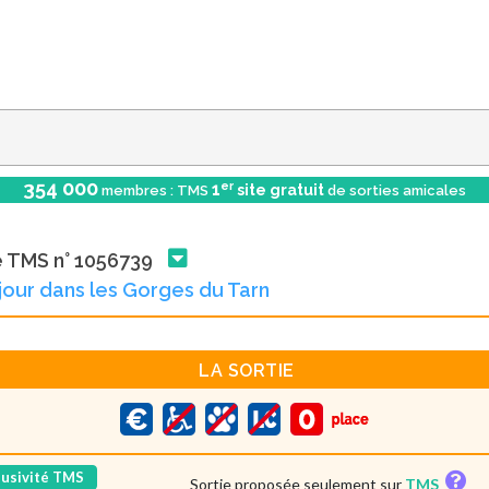
354 000
er
1
site gratuit
membres : TMS
de sorties amicales
e TMS n° 1056739
jour dans les Gorges du Tarn
LA SORTIE
lusivité TMS
Sortie proposée seulement sur
TMS