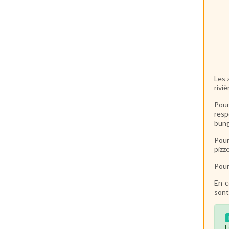
- D
- D
- V
- R
Les 
rivi
Pour
resp
bung
Pour
pizze
Pour
En c
sont 
L