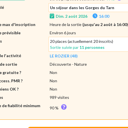
ulé
Un séjour dans les Gorges du Tarn
Dim. 2 août 2026
16:00
 max d'inscription
Heure de la sortie (
jusqu'au 2 août à 16:00
 prévisible
Environ 6 jours
es
20 places (actuellement 20 inscrits)
Sortie suivie par
11 personnes
de l'activité
LE ROZIER (48)
de sortie
Découverte
- Nature
e gratuite ?
Non
ccess. PMR ?
Non
hiens OK ?
Non
es
989 visites
e de fiabilité minimum
90 %