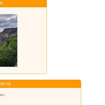
IE
ORTIE
arn.