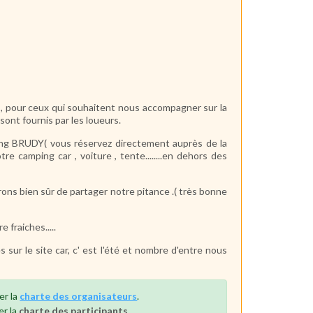
e , pour ceux qui souhaitent nous accompagner sur la
 sont fournis par les loueurs.
ing BRUDY( vous réservez directement auprès de la
 camping car , voiture , tente........en dehors des
ons bien sûr de partager notre pitance .( très bonne
 fraiches.....
sur le site car, c' est l'été et nombre d'entre nous
er la
charte des organisateurs
.
er la
charte des participants
.