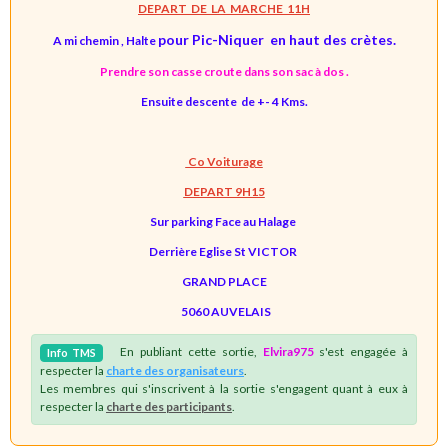
DEPART DE LA MARCHE 11H
pour Pic-Niquer
en haut des crètes.
A mi chemin , Halte
Prendre son casse croute dans son sac à dos .
Ensuite descente de +- 4 Kms.
Co Voiturage
DEPART 9H15
Sur parking Face au Halage
Derrière Eglise St VICTOR
GRAND PLACE
5060 AUVELAIS
En publiant cette sortie,
Elvira975
s'est engagée à
Info
TMS
respecter la
charte des organisateurs
.
Les membres qui s'inscrivent à la sortie s'engagent quant à eux à
respecter la
charte des participants
.