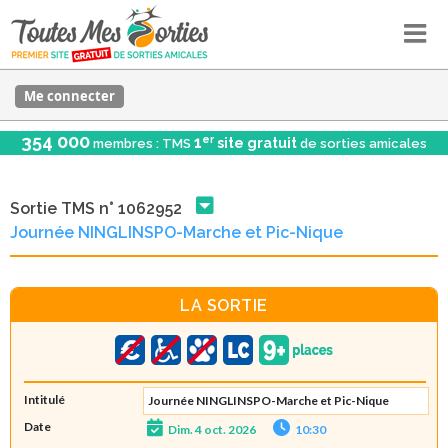
Me connecter
354 000
er
1
site gratuit
membres : TMS
de sorties amicales
Sortie TMS n° 1062952
Journée NINGLINSPO-Marche et Pic-Nique
LA SORTIE
Intitulé
Journée NINGLINSPO-Marche et Pic-Nique
Date
Dim. 4 oct. 2026
10:30