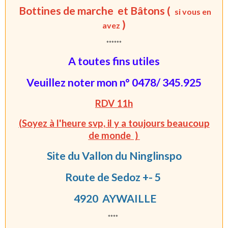
Bottines de marche et Bâtons (
si vous en
)
avez
******
A toutes fins utiles
Veuillez noter mon n° 0478/ 345.925
RDV 11h
(Soyez à l'heure svp, il y a toujours beaucoup
de monde )
Site du Vallon du Ninglinspo
Route de Sedoz +- 5
4920 AYWAILLE
****