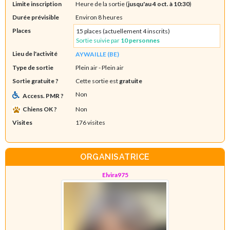
Limite inscription
Heure de la sortie (
jusqu'au 4 oct. à 10:30
)
Durée prévisible
Environ 8 heures
Places
15 places (actuellement 4 inscrits)
Sortie suivie par
10 personnes
Lieu de l'activité
AYWAILLE (BE)
Type de sortie
Plein air
- Plein air
Sortie gratuite ?
Cette sortie est
gratuite
Non
Access. PMR ?
Chiens OK ?
Non
Visites
176 visites
ORGANISATRICE
Elvira975