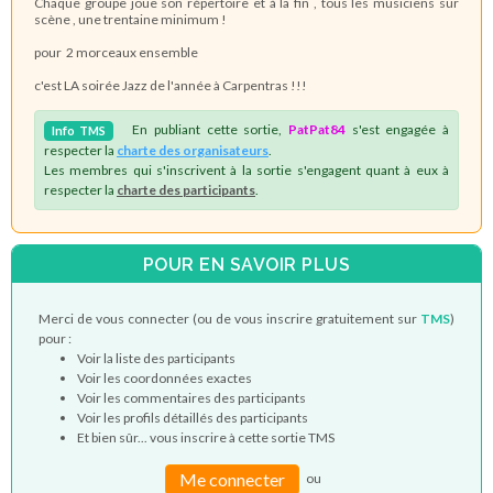
Chaque groupe joue son répertoire et à la fin , tous les musiciens sur
scène , une trentaine minimum !
pour 2 morceaux ensemble
c'est LA soirée Jazz de l'année à Carpentras !!!
En publiant cette sortie,
PatPat84
s'est engagée à
Info
TMS
respecter la
charte des organisateurs
.
Les membres qui s'inscrivent à la sortie s'engagent quant à eux à
respecter la
charte des participants
.
POUR EN SAVOIR PLUS
Merci de vous connecter (ou de vous inscrire gratuitement sur
TMS
)
pour :
Voir la liste des participants
Voir les coordonnées exactes
Voir les commentaires des participants
Voir les profils détaillés des participants
Et bien sûr... vous inscrire à cette sortie TMS
Me connecter
ou