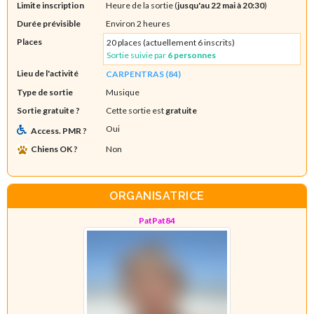
Limite inscription
Heure de la sortie (
jusqu'au 22 mai à 20:30
)
Durée prévisible
Environ 2 heures
Places
20 places (actuellement 6 inscrits)
Sortie suivie par
6 personnes
Lieu de l'activité
CARPENTRAS (84)
Type de sortie
Musique
Sortie gratuite ?
Cette sortie est
gratuite
Oui
Access. PMR ?
Chiens OK ?
Non
ORGANISATRICE
PatPat84