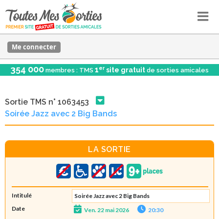
Me connecter
354 000
er
1
site gratuit
membres : TMS
de sorties amicales
Sortie TMS n° 1063453
Soirée Jazz avec 2 Big Bands
LA SORTIE
Intitulé
Soirée Jazz avec 2 Big Bands
Date
Ven. 22 mai 2026
20:30