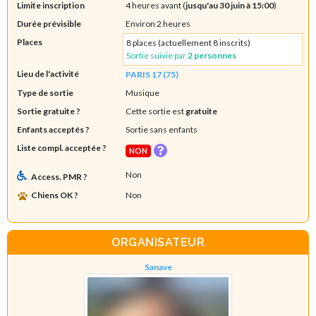
Limite inscription
4 heures avant (
jusqu'au 30 juin à 15:00
)
Durée prévisible
Environ 2 heures
Places
8 places (actuellement 8 inscrits)
Sortie suivie par
2 personnes
Lieu de l'activité
PARIS 17 (75)
Type de sortie
Musique
Sortie gratuite ?
Cette sortie est
gratuite
Enfants acceptés ?
Sortie sans enfants
Liste compl. acceptée ?
NON
Non
Access. PMR ?
Chiens OK ?
Non
ORGANISATEUR
Sanave