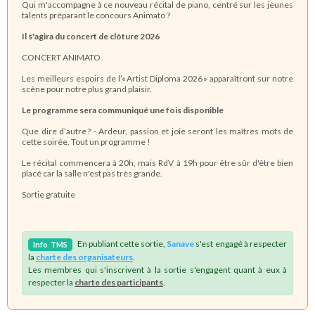
Qui m'accompagne à ce nouveau récital de piano, centré sur les jeunes
talents préparant le concours Animato ?
Il s'agira du concert de clôture 2026
CONCERT ANIMATO
Les meilleurs espoirs de l’« Artist Diploma 2026 » apparaîtront sur notre
scène pour notre plus grand plaisir.
Le programme sera communiqué une fois disponible
Que dire d’autre ? - Ardeur, passion et joie seront les maîtres mots de
cette soirée. Tout un programme !
Le récital commencera à 20h, mais RdV à 19h pour être sûr d'être bien
placé car la salle n'est pas très grande.
Sortie gratuite
En publiant cette sortie,
Sanave
s'est engagé à respecter
Info
TMS
la
charte des organisateurs
.
Les membres qui s'inscrivent à la sortie s'engagent quant à eux à
respecter la
charte des participants
.