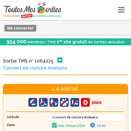
Me connecter
354 000
er
1
site gratuit
membres : TMS
de sorties amicales
Sortie TMS n° 1064275
Concert de cloture Animato
LA SORTIE
Intitulé
Concert de cloture Animato
Date
Mar. 30 juin 2026
19:00