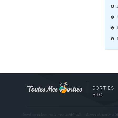
SORTIES 
ETC.
bowling et bonne humeur à AMILLY
Apres ski party à