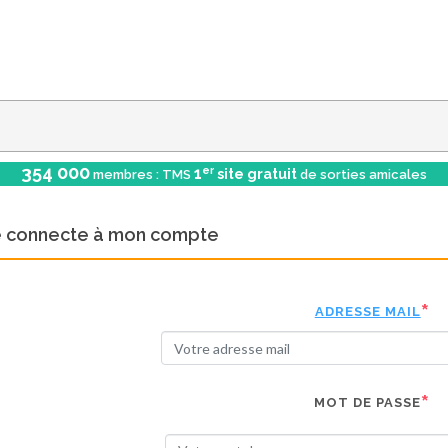
354 000
er
1
site gratuit
membres : TMS
de sorties amicales
e connecte à mon compte
ADRESSE MAIL
MOT DE PASSE