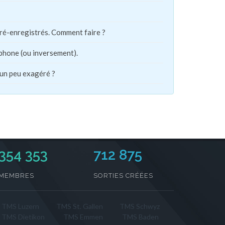
pré-enregistrés. Comment faire ?
phone (ou inversement).
 un peu exagéré ?
354 353
712 875
MEMBRES
SORTIES CRÉÉES
TMS Luzern
TMS St. Gallen
TMS Schwyz
TMS Dietikon
TMS Emmen
TMS Baden