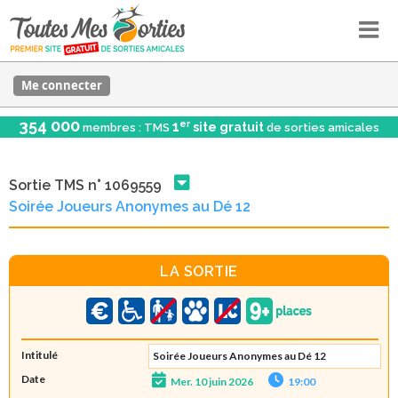
Me connecter
354 000
er
1
site gratuit
membres : TMS
de sorties amicales
Sortie TMS n° 1069559
Soirée Joueurs Anonymes au Dé 12
LA SORTIE
Intitulé
Soirée Joueurs Anonymes au Dé 12
Date
Mer. 10 juin 2026
19:00