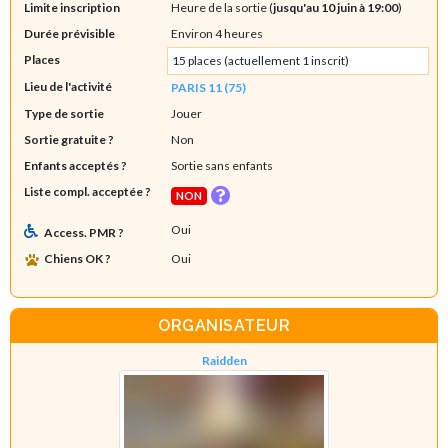
Limite inscription
Heure de la sortie (
jusqu'au 10 juin à 19:00
)
Durée prévisible
Environ 4 heures
Places
15 places (actuellement 1 inscrit)
Lieu de l'activité
PARIS 11 (75)
Type de sortie
Jouer
Sortie gratuite ?
Non
Enfants acceptés ?
Sortie sans enfants
Liste compl. acceptée ?
NON
Oui
Access. PMR ?
Chiens OK ?
Oui
ORGANISATEUR
Raidden