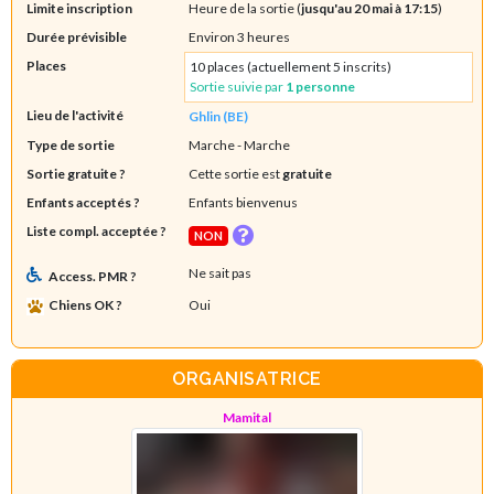
Limite inscription
Heure de la sortie (
jusqu'au 20 mai à 17:15
)
Durée prévisible
Environ 3 heures
Places
10 places (actuellement 5 inscrits)
Sortie suivie par
1 personne
Lieu de l'activité
Ghlin (BE)
Type de sortie
Marche
- Marche
Sortie gratuite ?
Cette sortie est
gratuite
Enfants acceptés ?
Enfants bienvenus
Liste compl. acceptée ?
NON
Ne sait pas
Access. PMR ?
Chiens OK ?
Oui
ORGANISATRICE
Mamital