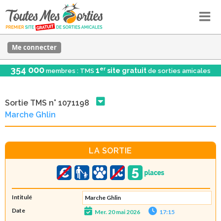
Me connecter
354 000
er
1
site gratuit
membres : TMS
de sorties amicales
Sortie TMS n° 1071198
Marche Ghlin
LA SORTIE
Intitulé
Marche Ghlin
Date
Mer. 20 mai 2026
17:15