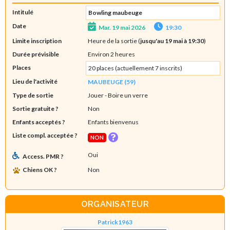
Intitulé
Bowling maubeuge
Date
Mar. 19 mai 2026
19:30
Limite inscription
Heure de la sortie (
jusqu'au 19 mai à 19:30
)
Durée prévisible
Environ 2 heures
Places
20 places (actuellement 7 inscrits)
Lieu de l'activité
MAUBEUGE (59)
Type de sortie
Jouer
- Boire un verre
Sortie gratuite ?
Non
Enfants acceptés ?
Enfants bienvenus
Liste compl. acceptée ?
NON
Oui
Access. PMR ?
Chiens OK ?
Non
ORGANISATEUR
Patrick1963