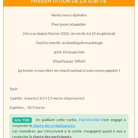
PRÉSENTATION DE LA SORTIE
Venez nous rejoindre
Pour jouer et papoter
(On y va depuis février 2022, on est de 6 à 12 en général)
Tout les mardis au bowling de maubeuge
piste 10 ou pas loin
Il faut là pour 19h30
(prévenir si vous êtes en retard surtout si vous venez papoter )
Tarif:
1 partie.. 6 euros ( 4,5 +1,5 euros chaussures)
2 parties... 10,5 euros
En publiant cette sortie,
Patrick1963
s'est engagé à
Info
TMS
respecter la
charte des organisateurs
.
Les membres qui s'inscrivent à la sortie s'engagent quant à eux à
respecter la
charte des participants
.