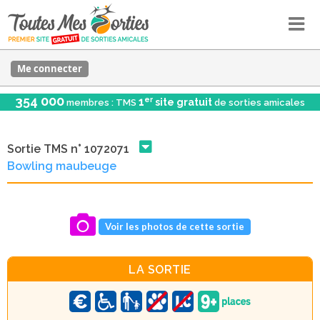
Me connecter
354 000
er
1
site gratuit
membres : TMS
de sorties amicales
Sortie TMS n° 1072071
Bowling maubeuge
Voir les photos de cette sortie
LA SORTIE