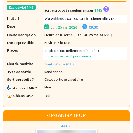
Exclusivité TMS
Sortie proposée seulement sur
TMS
Intitulé
Via Valdensis 03 - St.-Croix - Lignerolle VD
Date
Lun. 25 mai 2026
09:30
Limite inscription
Heure de la sortie (
jusqu'au 25 mai à 09:30
)
Durée prévisible
Environ 6 heures
Places
11 places (actuellement 4 inscrits)
Sortie suivie par
3 personnes
Lieu de l'activité
Sainte-Croix (CH)
Type de sortie
Randonnée
Sortie gratuite ?
Cette sortie est
gratuite
Non
Access. PMR ?
Chiens OK ?
Oui
ORGANISATEUR
Aktifit