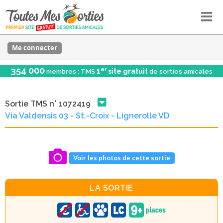
Me connecter
354 000
er
1
site gratuit
membres : TMS
de sorties amicales
Sortie TMS n° 1072419
Via Valdensis 03 - St.-Croix - Lignerolle VD
Voir les photos de cette sortie
LA SORTIE