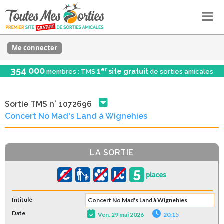
Me connecter
354 000
er
1
site gratuit
membres : TMS
de sorties amicales
Sortie TMS n° 1072696
Concert No Mad's Land à Wignehies
LA SORTIE
Intitulé
Concert No Mad's Land à Wignehies
Date
Ven. 29 mai 2026
20:15