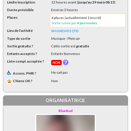
Limite inscription
12 heures avant (
jusqu'au 29 mai à 08:15
)
Durée prévisible
Environ 3 heures
Places
6 places (actuellement 1 inscrit)
Sortie suivie par
4 personnes
Lieu de l'activité
WIGNEHIES (59)
Type de sortie
Musique
- Plein air
Sortie gratuite ?
Cette sortie est
gratuite
Enfants acceptés ?
Enfants bienvenus
Liste compl. acceptée ?
NON
Ne sait pas
Access. PMR ?
Chiens OK ?
Non
ORGANISATRICE
BlueAud