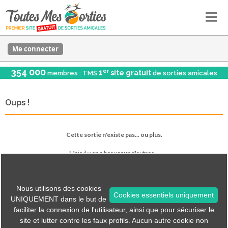
Me connecter
354 000
er
1
site gratuit
membres : TMS
de sorties amicales
Oups !
Cette sortie n'existe pas... ou plus.
Mais il y en a beaucoup d'autres...
Voir les sorties
Nous utilisons des cookies
Cookies essentiels uniquement
UNIQUEMENT dans le but de
faciliter la connexion de l'utilisateur, ainsi que pour sécuriser le
Tous les menus sont accessibles via les icônes en haut.
site et lutter contre les faux profils. Aucun autre cookie non