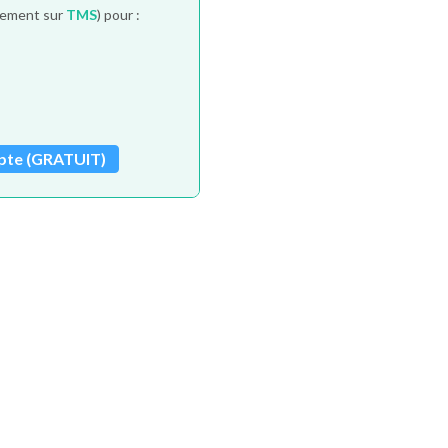
itement sur
TMS
) pour :
pte (GRATUIT)