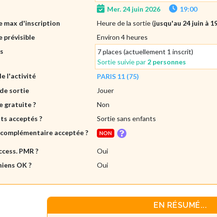
Mer. 24 juin 2026
19:00
 max d'inscription
Heure de la sortie (
jusqu'au 24 juin à 1
 prévisible
Environ 4 heures
es
7 places (actuellement 1 inscrit)
Sortie suivie par
2 personnes
de l'activité
PARIS 11 (75)
de sortie
Jouer
e gratuite ?
Non
ts acceptés ?
Sortie sans enfants
 complémentaire acceptée ?
NON
ccess. PMR ?
Oui
hiens OK ?
Oui
EN RÉSUMÉ...