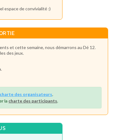
el espace de convivialité :)
ORTIE
rents et cette semaine, nous démarrons au Dé 12.
les des jeux.
.
charte des organisateurs
.
er la
charte des participants
.
US