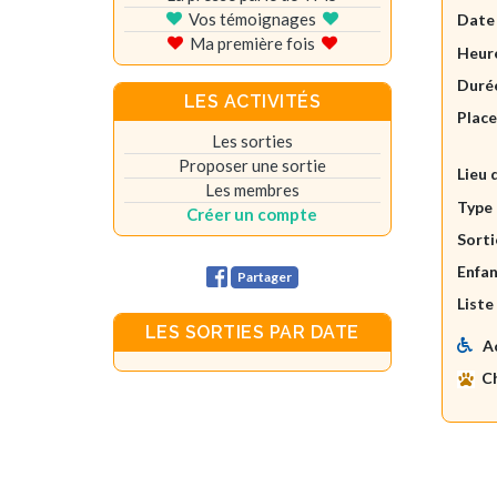
Vos témoignages
Date
Ma première fois
Heure
Durée
LES ACTIVITÉS
Plac
Les sorties
Proposer une sortie
Lieu 
Les membres
Type 
Créer un compte
Sorti
Enfan
Partager
Liste
LES SORTIES PAR DATE
A
C