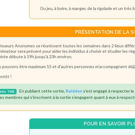
Du jeu, à boire, à manger, de la rigolade et un très b
PRÉSENTATION DE LA S
Joueurs Anonymes se réunissent toutes les semaines dans 2 lieux diffé
nimateur sera présent pour aider les individus à choisir et étudier les règ
oirée débute à 19h jusqu'à 23h environ.
 pouvons être maximum 15 et d'autres personnes m'accompagnent déjà
entôt !
En publiant cette sortie,
Raidden
s'est engagé à respecter la
Info
TMS
es membres qui s'inscrivent à la sortie s'engagent quant à eux à respect
POUR EN SAVOIR PL