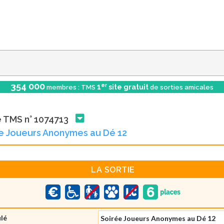
354 000
er
1
site gratuit
membres : TMS
de sorties amicales
e TMS n° 1074713
e Joueurs Anonymes au Dé 12
LA SORTIE
ulé
Soirée Joueurs Anonymes au Dé 12