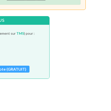
US
itement sur
TMS
) pour :
pte (GRATUIT)