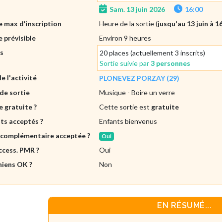
Sam. 13 juin 2026
16:00
 max d'inscription
Heure de la sortie (
jusqu'au 13 juin à 1
 prévisible
Environ 9 heures
es
20 places (actuellement 3 inscrits)
Sortie suivie par
3 personnes
de l'activité
PLONEVEZ PORZAY (29)
de sortie
Musique
- Boire un verre
e gratuite ?
Cette sortie est
gratuite
ts acceptés ?
Enfants bienvenus
 complémentaire acceptée ?
Oui
ccess. PMR ?
Oui
hiens OK ?
Non
EN RÉSUMÉ...