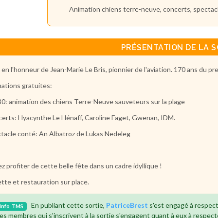
Animation chiens terre-neuve, concerts, spectacl
PRÉSENTATION DE LA S
 en l'honneur de Jean-Marie Le Bris, pionnier de l'aviation. 170 ans du prem
ations gratuites:
0: animation des chiens Terre-Neuve sauveteurs sur la plage
erts: Hyacynthe Le Hénaff, Caroline Faget, Gwenan, IDM.
tacle conté: An Albatroz de Lukas Nedeleg
z profiter de cette belle fête dans un cadre idyllique !
tte et restauration sur place.
En publiant cette sortie,
PatriceBrest
s'est engagé à respect
Info
TMS
es membres qui s'inscrivent à la sortie s'engagent quant à eux à respect