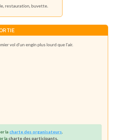
e, restauration, buvette.
ORTIE
ier vol d'un engin plus lourd que l'air.
er la
charte des organisateurs
.
er la
charte des participants
.