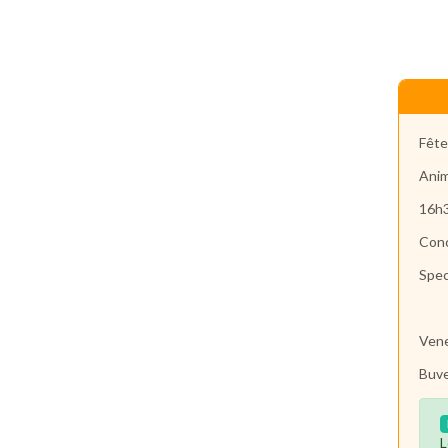
Fête
Anim
16h3
Conc
Spec
Vene
Buve
L