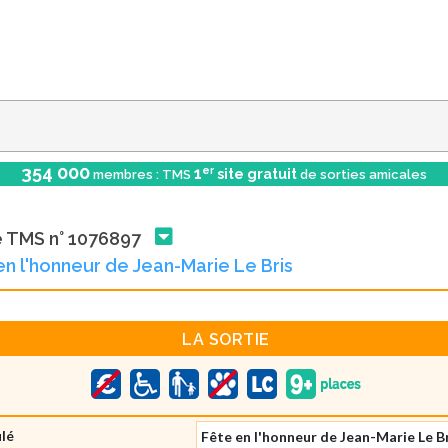
354 000
er
1
site gratuit
membres : TMS
de sorties amicales
e TMS n° 1076897
en l'honneur de Jean-Marie Le Bris
LA SORTIE
ulé
Fête en l'honneur de Jean-Marie Le B