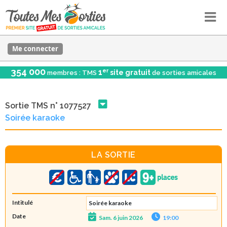
Me connecter
354 000
er
1
site gratuit
membres : TMS
de sorties amicales
Sortie TMS n° 1077527
Soirée karaoke
LA SORTIE
Intitulé
Soirée karaoke
Date
Sam. 6 juin 2026
19:00