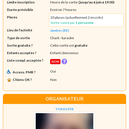
Limite inscription
Heure de la sortie (
jusqu'au 6 juin à 19:00
)
Durée prévisible
Environ 7 heures
Places
20 places (actuellement 2 inscrits)
Sortie suivie par
1 personne
Lieu de l'activité
Jambes (BE)
Type de sortie
Chant - karaoke
Sortie gratuite ?
Cette sortie est
gratuite
Enfants acceptés ?
Enfants bienvenus
Liste compl. acceptée ?
NON
Oui
Access. PMR ?
Chiens OK ?
Non
ORGANISATEUR
YVAN1958