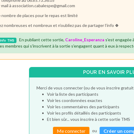
r téléphone au 06.85.73.36.05
r mail à association.cabalespe@gmail.com
e nombre de places pour le repas est limité
z nombreuses et nombreux et n’oubliez pas de partager l’info 🍀
En publiant cette sortie,
Caroline_Esperanza
s'est engagée à
Info
TMS
es membres qui s'inscrivent à la sortie s'engagent quant à eux à respect
POUR EN SAVOIR PL
Merci de vous connecter (ou de vous inscrire gratu
Voir la liste des participants
Voir les coordonnées exactes
Voir les commentaires des participants
Voir les profils détaillés des participants
Et bien sûr... vous inscrire à cette sortie TMS
ou
Me connecter
Créer un com