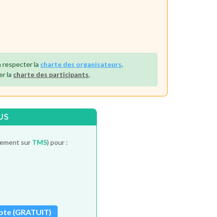
 respecter la
charte des organisateurs
.
er la
charte des participants
.
US
itement sur
TMS
) pour :
pte (GRATUIT)