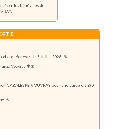
enté par les bénévoles de
UVRAY.
ORTIE
abaret équestre le 5 Juillet 2026! 🥳
eranza Vouvray 🌳☀️
ociation CABALESPE VOUVRAY pour une durée d'1h30
rre 🥂