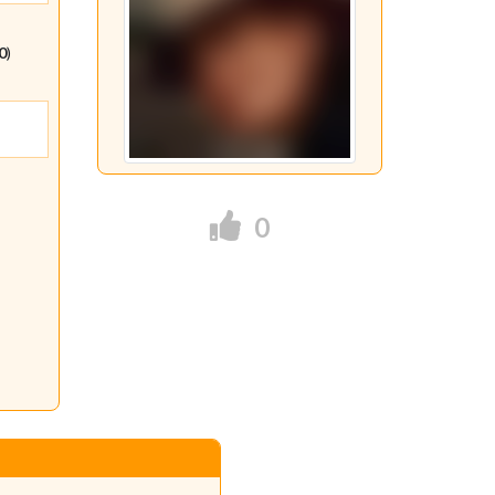
0
)
0