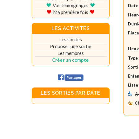
Vos témoignages
Date
Ma première fois
Heure
Durée
LES ACTIVITÉS
Plac
Les sorties
Proposer une sortie
Lieu 
Les membres
Type 
Créer un compte
Sorti
Enfan
Partager
Liste
LES SORTIES PAR DATE
A
C