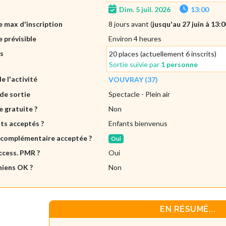
Dim. 5 juil. 2026
13:00
 max d'inscription
8 jours avant (
jusqu'au 27 juin à 13:0
 prévisible
Environ 4 heures
es
20 places (actuellement 6 inscrits)
Sortie suivie par
1 personne
de l'activité
VOUVRAY (37)
de sortie
Spectacle
- Plein air
e gratuite ?
Non
ts acceptés ?
Enfants bienvenus
 complémentaire acceptée ?
Oui
ccess. PMR ?
Oui
hiens OK ?
Non
EN RÉSUMÉ...