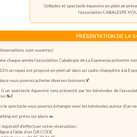
Grillades et spectacle équestre en plein air prés
l'association CABALESPE VO
PRÉSENTATION DE LA S
Réservations sont ouvertes!
e chaque année l’association Cabalespe de La Esperanza présente son c
13 h un repas est proposé en plein air dans un cadre champêtre à la Esp
place vous pourrez acheter diverses boissons🍹
 h un spectacle équestre sera présenté par les bénévoles de l'ass
ron 🎠💃
s le spectacle vous pourrez échanger avec les bénévoles autour d'un ve
arking est prévu sur place 🚗
st impératif d'effectuer votre réservation :
 ligne à l'aide d’un QR CODE