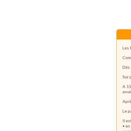
Les 
Comm
Dès 
Sur 
A 15
envi
Aprè
Le p
Il e
• en