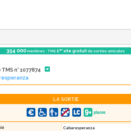
354 000
er
1
site gratuit
membres : TMS
de sorties amicales
e TMS n° 1077874
resperanza
LA SORTIE
ulé
Cabaresperanza