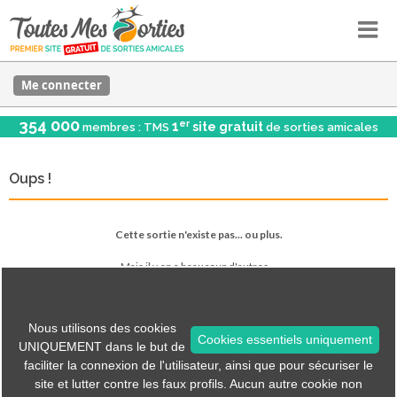
Me connecter
354 000
er
1
site gratuit
membres : TMS
de sorties amicales
Oups !
Cette sortie n'existe pas... ou plus.
Mais il y en a beaucoup d'autres...
Voir les sorties
Nous utilisons des cookies
Cookies essentiels uniquement
UNIQUEMENT dans le but de
faciliter la connexion de l'utilisateur, ainsi que pour sécuriser le
Tous les menus sont accessibles via les icônes en haut.
site et lutter contre les faux profils. Aucun autre cookie non