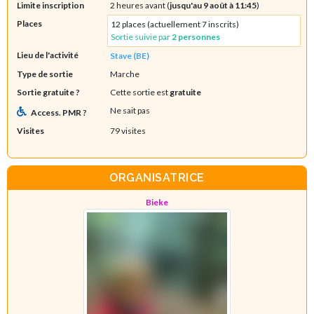
Limite inscription
2 heures avant (
jusqu'au 9 août à 11:45
)
Places
12 places (actuellement 7 inscrits)
Sortie suivie par
2 personnes
Lieu de l'activité
Stave (BE)
Type de sortie
Marche
Sortie gratuite ?
Cette sortie est
gratuite
Ne sait pas
Access. PMR ?
Visites
79 visites
ORGANISATRICE
Bieke