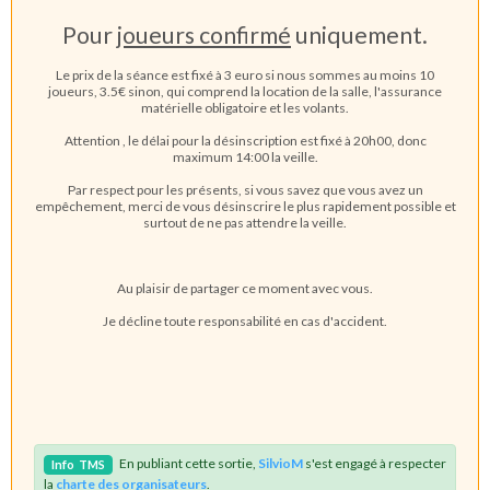
Pour
joueurs confirmé
uniquement.
Le prix de la séance est fixé à 3 euro si nous sommes au moins 10
joueurs, 3.5€ sinon, qui comprend la location de la salle, l'assurance
matérielle obligatoire et les volants.
Attention , le délai pour la désinscription est fixé à 20h00, donc
maximum 14:00 la veille.
Par respect pour les présents, si vous savez que vous avez un
empêchement, merci de vous désinscrire le plus rapidement possible et
surtout de ne pas attendre la veille.
Au plaisir de partager ce moment avec vous.
Je décline toute responsabilité en cas d'accident.
En publiant cette sortie,
SilvioM
s'est engagé à respecter
Info
TMS
la
charte des organisateurs
.