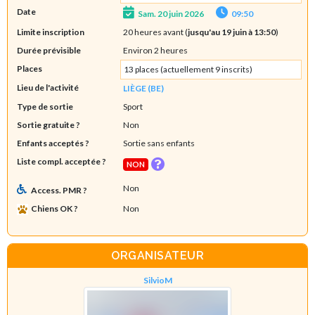
Date
Sam. 20 juin 2026
09:50
Limite inscription
20 heures avant (
jusqu'au 19 juin à 13:50
)
Durée prévisible
Environ 2 heures
Places
13 places (actuellement 9 inscrits)
Lieu de l'activité
LIÈGE (BE)
Type de sortie
Sport
Sortie gratuite ?
Non
Enfants acceptés ?
Sortie sans enfants
Liste compl. acceptée ?
NON
Non
Access. PMR ?
Chiens OK ?
Non
ORGANISATEUR
SilvioM