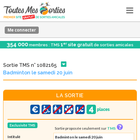
Me connecter
354 000
er
1
site gratuit
membres : TMS
de sorties amicales
Sortie TMS n° 1082165
Badminton le samedi 20 juin
LA SORTIE
Exclusivité TMS
Sortie proposée seulement sur
TMS
Intitulé
Badminton le samedi 20 juin