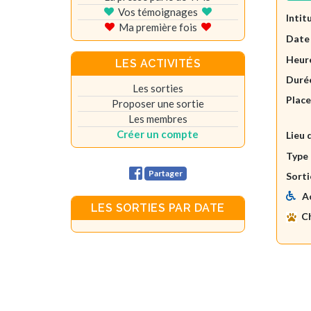
Vos témoignages
Intit
Ma première fois
Date
Heure
LES ACTIVITÉS
Durée
Les sorties
Plac
Proposer une sortie
Les membres
Créer un compte
Lieu 
Type 
Partager
Sorti
A
LES SORTIES PAR DATE
C