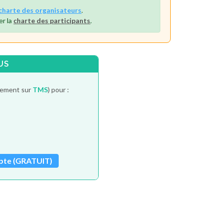
charte des organisateurs
.
er la
charte des participants
.
US
itement sur
TMS
) pour :
pte (GRATUIT)