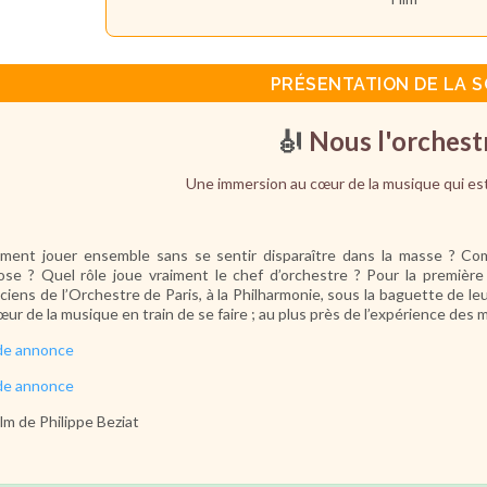
PRÉSENTATION DE LA S
🎻
Nous l'orchest
Une immersion au cœur de la musique qui est 
ent jouer ensemble sans se sentir disparaître dans la masse ? Co
ose ? Quel rôle joue vraiment le chef d’orchestre ? Pour la première 
ciens de l’Orchestre de Paris, à la Philharmonie, sous la baguette de le
œur de la musique en train de se faire ; au plus près de l’expérience des 
de annonce
de annonce
ilm de Philippe Beziat