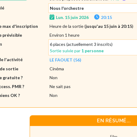
ulé
Nous l'orchestre
Lun. 15 juin 2026
20:15
 max d'inscription
Heure de la sortie (
jusqu'au 15 juin à 20:15
)
 prévisible
Environ 1 heure
es
6 places (actuellement 3 inscrits)
Sortie suivie par
1 personne
de l'activité
LE FAOUET (56)
de sortie
Cinéma
e gratuite ?
Non
ccess. PMR ?
Ne sait pas
hiens OK ?
Non
EN RÉSUMÉ...
Film