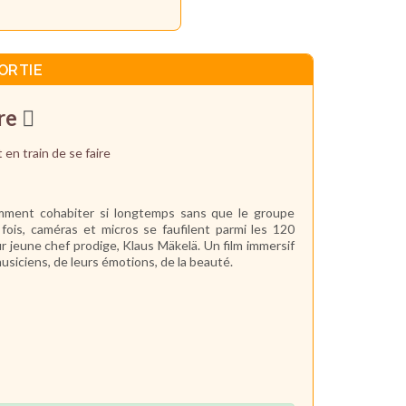
ORTIE
re
🪉
en train de se faire
mment cohabiter si longtemps sans que le groupe
fois, caméras et micros se faufilent parmi les 120
ur jeune chef prodige, Klaus Mäkelä. Un film immersif
musiciens, de leurs émotions, de la beauté.