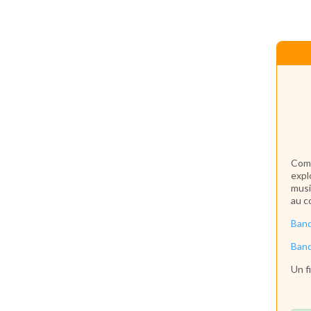
Comm
expl
musi
au c
Ban
Ban
Un f