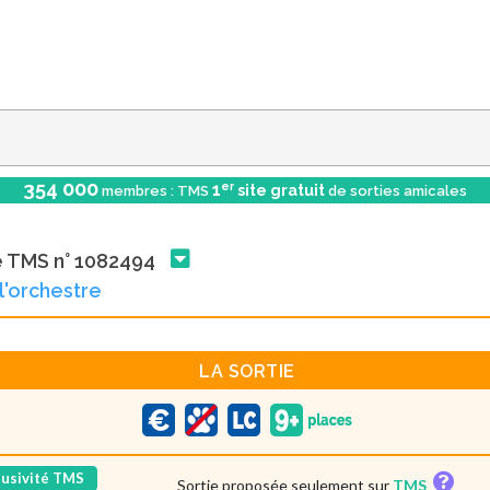
354 000
er
1
site gratuit
membres : TMS
de sorties amicales
e TMS n° 1082494
l'orchestre
LA SORTIE
lusivité TMS
Sortie proposée seulement sur
TMS