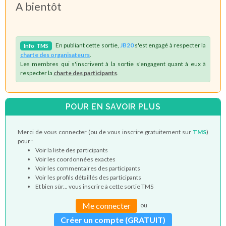
A bientôt
En publiant cette sortie,
JB20
s'est engagé à respecter la
Info
TMS
charte des organisateurs
.
Les membres qui s'inscrivent à la sortie s'engagent quant à eux à
respecter la
charte des participants
.
POUR EN SAVOIR PLUS
Merci de vous connecter (ou de vous inscrire gratuitement sur
TMS
)
pour :
Voir la liste des participants
Voir les coordonnées exactes
Voir les commentaires des participants
Voir les profils détaillés des participants
Et bien sûr... vous inscrire à cette sortie TMS
Me connecter
ou
Créer un compte (GRATUIT)