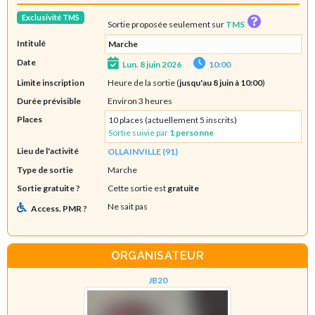
Exclusivité TMS
Sortie proposée seulement sur
TMS
Intitulé
Marche
Date
Lun. 8 juin 2026
10:00
Limite inscription
Heure de la sortie (
jusqu'au 8 juin à 10:00
)
Durée prévisible
Environ 3 heures
Places
10 places (actuellement 5 inscrits)
Sortie suivie par
1 personne
Lieu de l'activité
OLLAINVILLE (91)
Type de sortie
Marche
Sortie gratuite ?
Cette sortie est
gratuite
Ne sait pas
Access. PMR ?
ORGANISATEUR
JB20