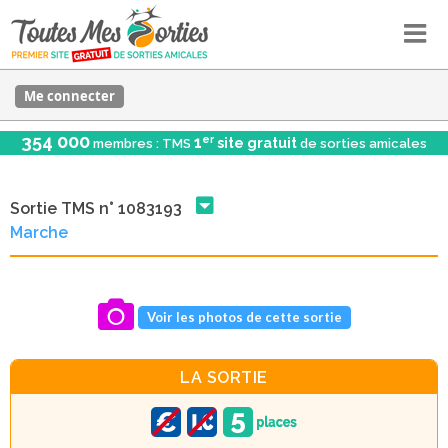
Me connecter
354 000
er
1
site gratuit
membres : TMS
de sorties amicales
Sortie TMS n° 1083193
Marche
Voir les photos de cette sortie
LA SORTIE