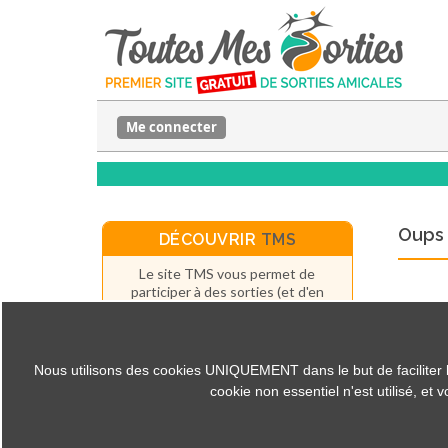
Me connecter
Oups 
DÉCOUVRIR
TMS
Le site TMS vous permet de
participer à des sorties (et d'en
organiser) près de chez vous ou
n'importe où ailleurs.
Et c'est
GRATUIT
(pour les
particuliers).
Nous utilisons des cookies UNIQUEMENT dans le but de faciliter la c
cookie non essentiel n'est utilisé, et
Fonctionnement du site
Créer un compte
La presse parle de TMS