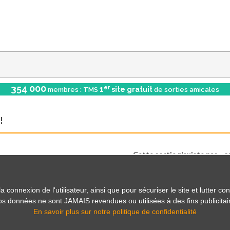
354 000
er
1
site gratuit
membres : TMS
de sorties amicales
!
Cette sortie n'existe pas... o
Mais il y en a beaucoup d'autr
onnexion de l'utilisateur, ainsi que pour sécuriser le site et lutter con
 vos données ne sont JAMAIS revendues ou utilisées à des fins publicitai
Voir les sorties
En savoir plus sur notre politique de confidentialité