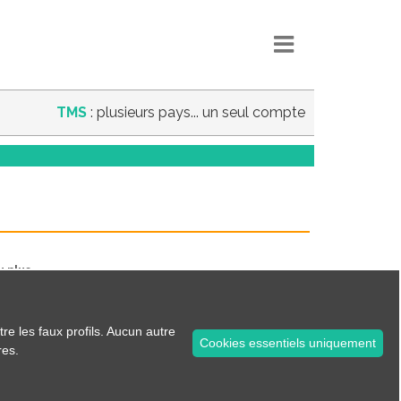
TMS
: plusieurs pays... un seul compte
u plus.
es...
tre les faux profils. Aucun autre
Cookies essentiels uniquement
res.