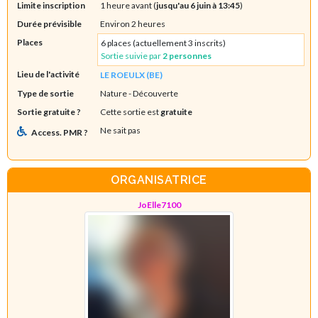
Limite inscription
1 heure avant (
jusqu'au 6 juin à 13:45
)
Durée prévisible
Environ 2 heures
Places
6 places (actuellement 3 inscrits)
Sortie suivie par
2 personnes
Lieu de l'activité
LE ROEULX (BE)
Type de sortie
Nature
- Découverte
Sortie gratuite ?
Cette sortie est
gratuite
Ne sait pas
Access. PMR ?
ORGANISATRICE
JoElle7100