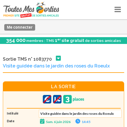
Me connecter
354 000
er
1
site gratuit
membres : TMS
de sorties amicales
Sortie TMS n° 1083770
Visite guidée dans le jardin des roses du Roeulx
LA SORTIE
Intitulé
Visite guidée dans le jardin des roses du Roeulx
Date
Sam. 6 juin 2026
14:45