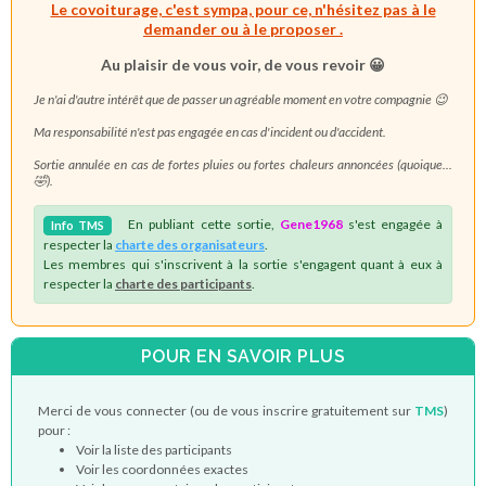
Le covoiturage, c'est sympa, pour ce, n'hésitez pas à le
demander ou à le proposer .
Au plaisir de vous voir, de vous revoir 😀
Je n'ai d'autre intérêt que de passer un agréable moment en votre compagnie 😉
Ma responsabilité n'est pas engagée en cas d'incident
ou d'accident.
Sortie annulée en cas de fortes pluies ou fortes chaleurs annoncées (quoique...
🤣).
En publiant cette sortie,
Gene1968
s'est engagée à
Info
TMS
respecter la
charte des organisateurs
.
Les membres qui s'inscrivent à la sortie s'engagent quant à eux à
respecter la
charte des participants
.
POUR EN SAVOIR PLUS
Merci de vous connecter (ou de vous inscrire gratuitement sur
TMS
)
pour :
Voir la liste des participants
Voir les coordonnées exactes