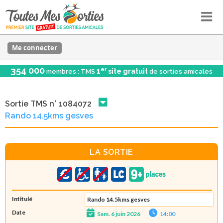
Me connecter
354 000
er
1
site gratuit
membres : TMS
de sorties amicales
Sortie TMS n° 1084072
Rando 14.5kms gesves
LA SORTIE
Intitulé
Rando 14.5kms gesves
Date
Sam. 6 juin 2026
14:00