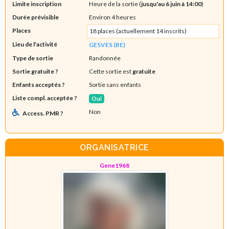
Limite inscription
Heure de la sortie (
jusqu'au 6 juin à 14:00
)
Durée prévisible
Environ 4 heures
Places
18 places (actuellement 14 inscrits)
Lieu de l'activité
GESVES (BE)
Type de sortie
Randonnée
Sortie gratuite ?
Cette sortie est
gratuite
Enfants acceptés ?
Sortie sans enfants
Liste compl. acceptée ?
Oui
Non
Access. PMR ?
ORGANISATRICE
Gene1968