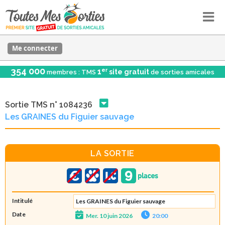
Me connecter
354 000
er
1
site gratuit
membres : TMS
de sorties amicales
Sortie TMS n° 1084236
Les GRAINES du Figuier sauvage
LA SORTIE
Intitulé
Les GRAINES du Figuier sauvage
Date
Mer. 10 juin 2026
20:00