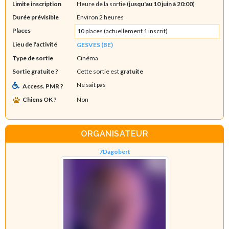
Limite inscription
Heure de la sortie (
jusqu'au 10 juin à 20:00
)
Durée prévisible
Environ 2 heures
Places
10 places (actuellement 1 inscrit)
Lieu de l'activité
GESVES (BE)
Type de sortie
Cinéma
Sortie gratuite ?
Cette sortie est
gratuite
Ne sait pas
Access. PMR ?
Chiens OK ?
Non
ORGANISATEUR
7Dagobert