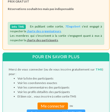
PRIX GRATUIT
Réservations souhaitées mais pas indispensable
En publiant cette sortie,
7Dagobert
s'est engagé à
Info
TMS
respecter la
charte des organisateurs
.
Les membres qui s'inscrivent à la sortie s'engagent quant à eux à
respecter la
charte des participants
.
POUR EN SAVOIR PLUS
Merci de vous connecter (ou de vous inscrire gratuitement sur
TMS
)
pour :
Voir la liste des participants
Voir les coordonnées exactes
Voir les commentaires des participants
Voir les profils détaillés des participants
Et bien sûr... vous inscrire à cette sortie TMS
Me connecter
ou