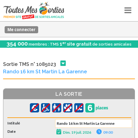
Me connecter
354 000
er
1
site gratuit
membres : TMS
de sorties amicales
Sortie TMS n° 1085023
Rando 16 km St Martin La Garenne
LA SORTIE
Intitulé
Rando 16 km St Martin La Garenne
Date
Dim. 19 juil. 2026
09:00