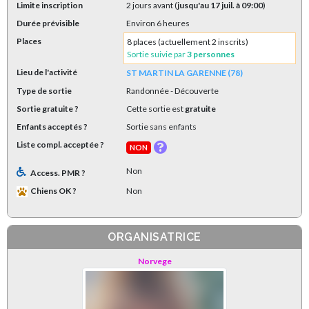
Limite inscription
2 jours avant (
jusqu'au 17 juil. à 09:00
)
Durée prévisible
Environ 6 heures
Places
8 places (actuellement 2 inscrits)
Sortie suivie par
3 personnes
Lieu de l'activité
ST MARTIN LA GARENNE (78)
Type de sortie
Randonnée
- Découverte
Sortie gratuite ?
Cette sortie est
gratuite
Enfants acceptés ?
Sortie sans enfants
Liste compl. acceptée ?
NON
Non
Access. PMR ?
Chiens OK ?
Non
ORGANISATRICE
Norvege