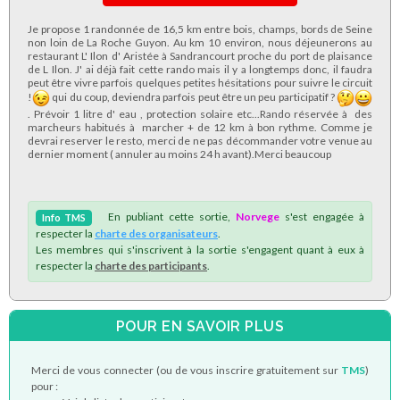
Je propose 1 randonnée de 16,5 km entre bois, champs, bords de Seine
non loin de La Roche Guyon. Au km 10 environ, nous déjeunerons au
restaurant L' Ilon d' Aristée à Sandrancourt proche du port de plaisance
de L Ilon. J' ai déjà fait cette rando mais il y a longtemps donc, il faudra
peut être vivre parfois quelques petites hésitations pour suivre le circuit
!
qui du coup, deviendra parfois peut être un peu participatif ?
. Prévoir 1 litre d' eau , protection solaire etc...Rando réservée à des
marcheurs habitués à marcher + de 12 km à bon rythme. Comme je
devrai reserver le resto, merci de ne pas décommander votre venue au
dernier moment ( annuler au moins 24 h avant).Merci beaucoup
En publiant cette sortie,
Norvege
s'est engagée à
Info
TMS
respecter la
charte des organisateurs
.
Les membres qui s'inscrivent à la sortie s'engagent quant à eux à
respecter la
charte des participants
.
POUR EN SAVOIR PLUS
Merci de vous connecter (ou de vous inscrire gratuitement sur
TMS
)
pour :