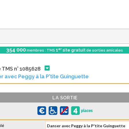
354 000
er
1
site gratuit
membres : TMS
de sorties amicales
e TMS n° 1085628
r avec Peggy à la P'tite Guinguette
LA SORTIE
ulé
Danser avec Peggy à la P'tite Guinguette