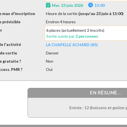
Mar. 23 juin 2026
15:00
 max d'inscription
Heure de la sortie (
jusqu'au 23 juin à 15:00
)
 prévisible
Environ 4 heures
es
6 places (actuellement 2 inscrits)
Sortie suivie par
2 personnes
de l'activité
LA CHAPELLE ACHARD (85)
de sortie
Danser
e gratuite ?
Non
ccess. PMR ?
Oui
EN RÉSUMÉ...
Entrée : 12 (boissons et goûter g