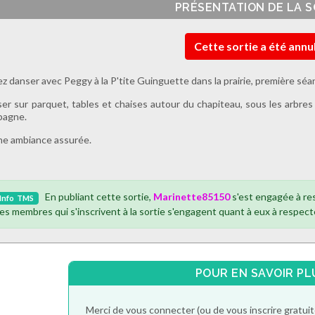
PRÉSENTATION DE LA S
Cette sortie a été annu
z danser avec Peggy à la P'tite Guinguette dans la prairie, première sé
er sur parquet, tables et chaises autour du chapiteau, sous les arbres
pagne.
e ambiance assurée.
En publiant cette sortie,
Marinette85150
s'est engagée à re
Info
TMS
es membres qui s'inscrivent à la sortie s'engagent quant à eux à respect
POUR EN SAVOIR PL
Merci de vous connecter (ou de vous inscrire gratu