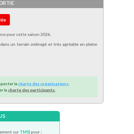
ORTIE
lée
ance pour cette saison 2026.
 dans un terrain ombragé et très agréable en pleine
specter la
charte des organisateurs
.
er la
charte des participants
.
US
itement sur
TMS
) pour :