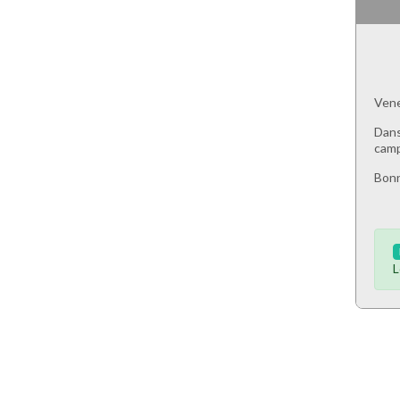
Vene
Dans
cam
Bonn
L