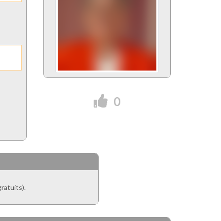
0
ratuits).