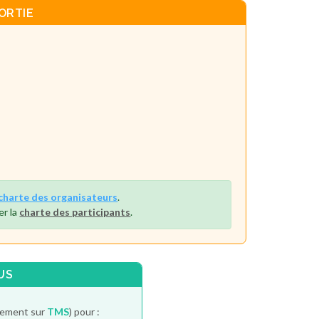
ORTIE
charte des organisateurs
.
er la
charte des participants
.
US
itement sur
TMS
) pour :