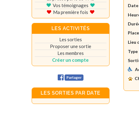
Vos témoignages
Date
Ma première fois
Heure
Durée
LES ACTIVITÉS
Plac
Les sorties
Lieu 
Proposer une sortie
Type 
Les membres
Créer un compte
Sorti
A
Partager
C
LES SORTIES PAR DATE