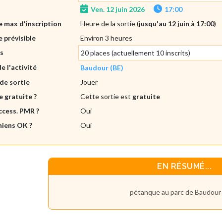
Ven. 12 juin 2026
17:00
 max d'inscription
Heure de la sortie (
jusqu'au 12 juin à 17:00
)
 prévisible
Environ 3 heures
es
20 places (actuellement 10 inscrits)
de l'activité
Baudour (BE)
de sortie
Jouer
e gratuite ?
Cette sortie est
gratuite
ccess. PMR ?
Oui
hiens OK ?
Oui
EN RÉSUMÉ...
pétanque au parc de Baudour