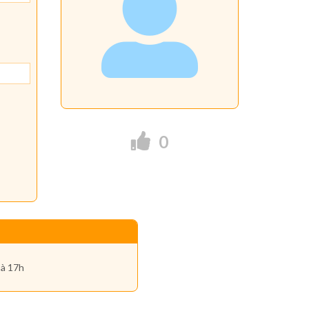
0
 à 17h