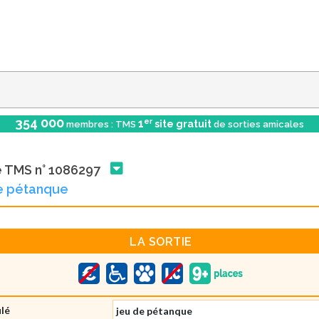
354 000
er
1
site gratuit
membres : TMS
de sorties amicales
e TMS n° 1086297
e pétanque
LA SORTIE
ulé
jeu de pétanque