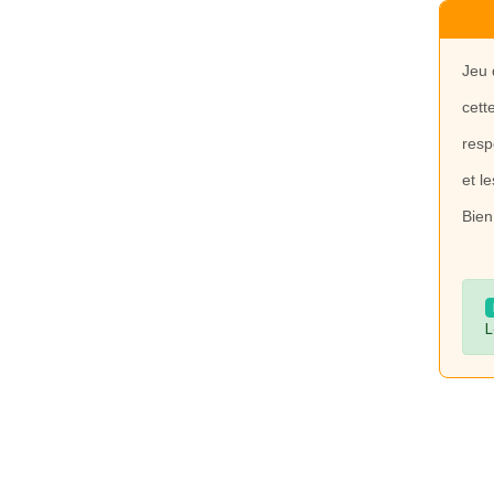
Jeu 
cett
resp
et l
Bien
L