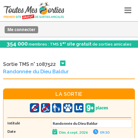
Me connecter
354 000
er
1
site gratuit
membres : TMS
de sorties amicales
Sortie TMS n° 1087522
Randonnée du Dieu Baldur
LA SORTIE
Intitulé
Randonnée du Dieu Baldur
Date
Dim. 6 sept. 2026
09:30