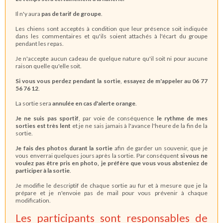
Il n'y aura
pas de tarif de groupe
.
Les chiens sont acceptés à condition que leur présence soit indiquée
dans les commentaires et qu'ils soient attachés à l'écart du groupe
pendant les repas.
Je n'accepte aucun cadeau de quelque nature qu'il soit ni pour aucune
raison quelle qu'elle soit.
Si vous vous perdez pendant la sortie
,
essayez de m'appeler au 06 77
56 76 12
.
La sortie sera
annulée en cas d'alerte orange
.
Je ne suis pas sportif
, par voie de conséquence
le rythme de mes
sorties est très lent
et je ne sais jamais à l'avance l'heure de la fin de la
sortie.
Je fais des photos durant la sortie
afin de garder un souvenir, que je
vous enverrai quelques jours après la sortie. Par conséquent
si vous ne
voulez pas être pris en photo, je préfère que vous vous absteniez de
participer à la sortie
.
Je modifie le descriptif de chaque sortie au fur et à mesure que je la
prépare et je n'envoie pas de mail pour vous prévenir à chaque
modification.
Les participants sont responsables de