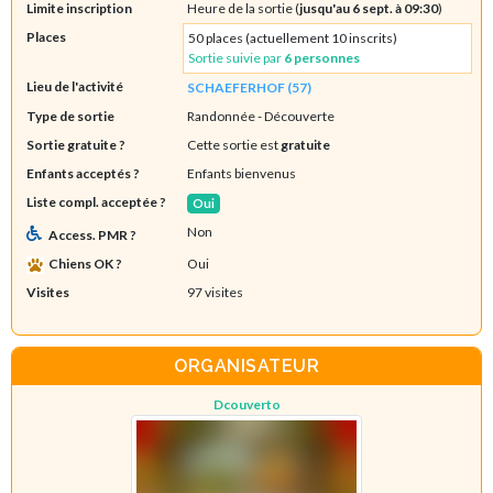
Limite inscription
Heure de la sortie (
jusqu'au 6 sept. à 09:30
)
Places
50 places (actuellement 10 inscrits)
Sortie suivie par
6 personnes
Lieu de l'activité
SCHAEFERHOF (57)
Type de sortie
Randonnée
- Découverte
Sortie gratuite ?
Cette sortie est
gratuite
Enfants acceptés ?
Enfants bienvenus
Liste compl. acceptée ?
Oui
Non
Access. PMR ?
Chiens OK ?
Oui
Visites
97 visites
ORGANISATEUR
Dcouverto